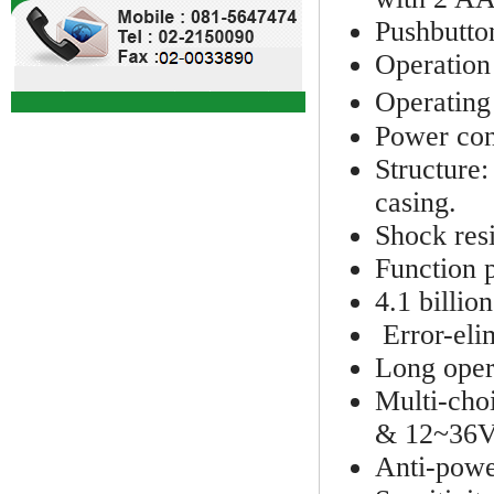
Pushbutto
Operation
Operatin
Power con
Structure
casing.
Shock resi
Function 
4.1 billio
Error-eli
Long oper
Multi-cho
& 12~36VD
Anti-power