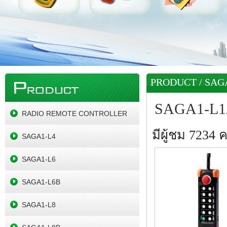
PRODUCT
/
SAGA
SAGA1-L1
RADIO REMOTE CONTROLLER
มีผู้ชม 7234 คร
SAGA1-L4
SAGA1-L6
SAGA1-L6B
SAGA1-L8