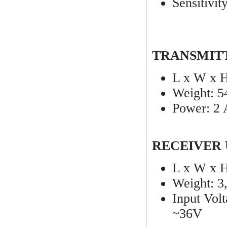
Sensitivi
TRANSMITT
L x W x H
Weight: 5
Power: 2 A
RECEIVER 
L x W x H
Weight: 3
Input Volt
~36V