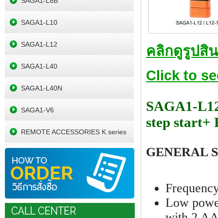
SAGA1-L8B
SAGA1-L10
SAGA1-L12
คลิกดูรูปสิ
SAGA1-L40
Click to s
SAGA1-L40N
SAGA1-L12: 
SAGA1-V6
step start
REMOTE ACCESSORIES K series
GENERAL S
Frequency
Low power
with 2 AA 